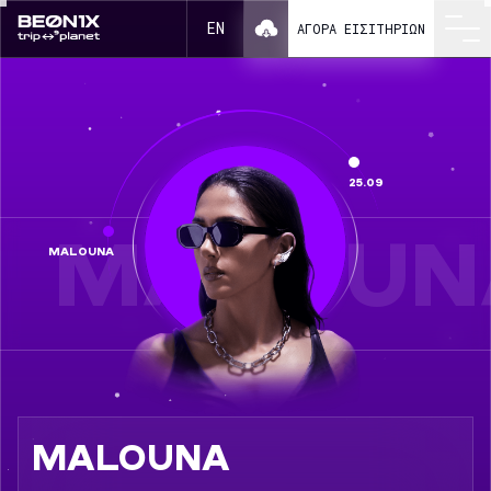
Malouna ως μέρος του BEONIX 2026
EN
ΑΓΟΡΆ ΕΙΣΙΤΗΡΊΩΝ
25.09
MALOUN
MALOUNA
MALOUNA