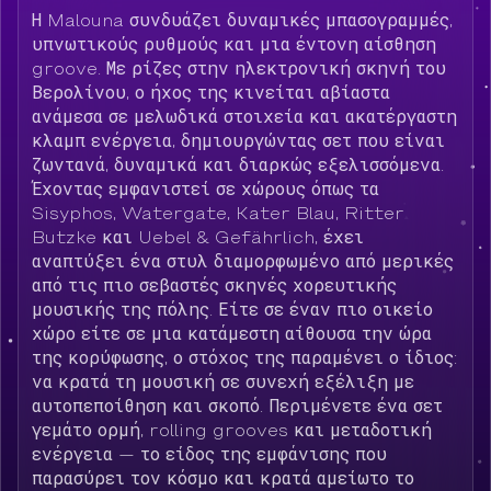
Η Malouna συνδυάζει δυναμικές μπασογραμμές,
υπνωτικούς ρυθμούς και μια έντονη αίσθηση
groove. Με ρίζες στην ηλεκτρονική σκηνή του
Βερολίνου, ο ήχος της κινείται αβίαστα
ανάμεσα σε μελωδικά στοιχεία και ακατέργαστη
κλαμπ ενέργεια, δημιουργώντας σετ που είναι
ζωντανά, δυναμικά και διαρκώς εξελισσόμενα.
Έχοντας εμφανιστεί σε χώρους όπως τα
Sisyphos, Watergate, Kater Blau, Ritter
Butzke και Uebel & Gefährlich, έχει
αναπτύξει ένα στυλ διαμορφωμένο από μερικές
από τις πιο σεβαστές σκηνές χορευτικής
μουσικής της πόλης. Είτε σε έναν πιο οικείο
χώρο είτε σε μια κατάμεστη αίθουσα την ώρα
της κορύφωσης, ο στόχος της παραμένει ο ίδιος:
να κρατά τη μουσική σε συνεχή εξέλιξη με
αυτοπεποίθηση και σκοπό. Περιμένετε ένα σετ
γεμάτο ορμή, rolling grooves και μεταδοτική
ενέργεια — το είδος της εμφάνισης που
παρασύρει τον κόσμο και κρατά αμείωτο το