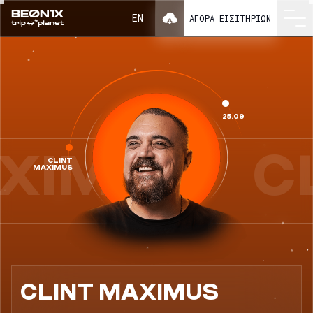
CLINT MAXIMUS ως μέρος του BEONIX 2026
EN
ΑΓΟΡΆ ΕΙΣΙΤΗΡΊΩΝ
25.09
XIMUS
C
CLINT
MAXIMUS
CLINT MAXIMUS