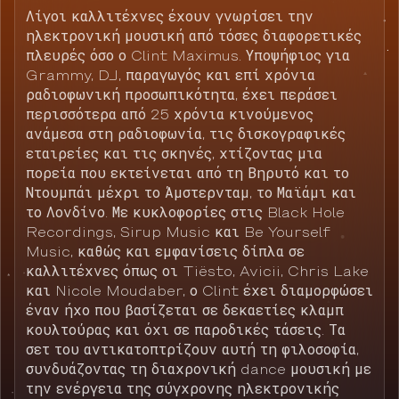
Λίγοι καλλιτέχνες έχουν γνωρίσει την
ηλεκτρονική μουσική από τόσες διαφορετικές
πλευρές όσο ο Clint Maximus. Υποψήφιος για
Grammy, DJ, παραγωγός και επί χρόνια
ραδιοφωνική προσωπικότητα, έχει περάσει
περισσότερα από 25 χρόνια κινούμενος
ανάμεσα στη ραδιοφωνία, τις δισκογραφικές
εταιρείες και τις σκηνές, χτίζοντας μια
πορεία που εκτείνεται από τη Βηρυτό και το
Ντουμπάι μέχρι το Άμστερνταμ, το Μαϊάμι και
το Λονδίνο. Με κυκλοφορίες στις Black Hole
Recordings, Sirup Music και Be Yourself
Music, καθώς και εμφανίσεις δίπλα σε
καλλιτέχνες όπως οι Tiësto, Avicii, Chris Lake
και Nicole Moudaber, ο Clint έχει διαμορφώσει
έναν ήχο που βασίζεται σε δεκαετίες κλαμπ
κουλτούρας και όχι σε παροδικές τάσεις. Τα
σετ του αντικατοπτρίζουν αυτή τη φιλοσοφία,
συνδυάζοντας τη διαχρονική dance μουσική με
την ενέργεια της σύγχρονης ηλεκτρονικής